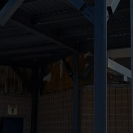
(514) 476-3603
ructure d'acier
ts à vous aider