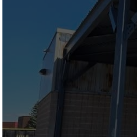
Contactez-nous pour une solution en st
Les experts de Soudage Montage JCM à Montréal sont prê
Entrez votre nom complet
*
Entrez le numéro de téléphone
*
Entrez l'email
*
Sélectionnez le service
*