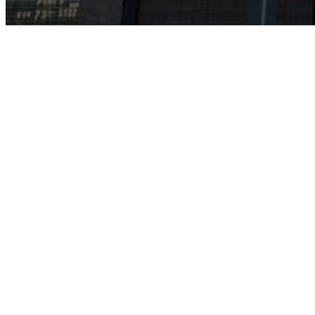
Tapez le message
*
Obtenez mon devis